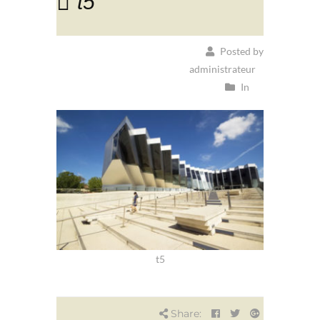
t5
Posted by
administrateur
In
t5
Share: