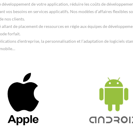
 développement de votre application, réduire les coûts de développemen
sant vos besoins en services applicatifs. Nos modèles d’affaires flexibles 
e nos clients.
ité allant de placement de ressources en régie aux équipes de développem
ode forfait.
cations d’entreprise, la personnalisation et l’adaptation de logiciels stan
 mobile…