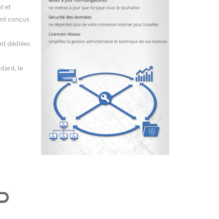
t et
sont conçus
ent dédiées
dard, le