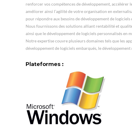
renforcer vos compétences de développement, accélérer le
améliorer ainsi l’agilité de votre organisation en externali
pour répondre aux besoins de développement de logiciels d
Nous fournissons des solutions alliant rentabilité et qual
ainsi que le développement de logiciels personnalisés en m
Notre expertise couvre plusieurs domaines tels que les appli
développement de logiciels embarqués, le développement
Plateformes :