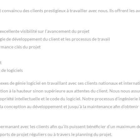
convaincu des clients prestigieux à travailler avec nous. Ils offrent les a
excellente visibilité sur l’avancement du projet
gie de développement du client et les processus de travail
rmance clés du projet
t
de logiciels
s de génie logiciel en travaillant avec ses clients nationaux et internat
ation à la hauteur sinon supérieure aux attentes du client. Nous nous assu
opriété intellectuelle et le code du logiciel. Notre processus d’ingénierie l
la conception au développement et jusqu’à la maintenance afin d’obtenir
manant avec les clients afin qu’ils puissent bénéficier d’un maximum de 
ports de projet réguliers ou à travers le planning du projet.