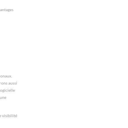
vantages
ionaux.
rons aussi
ogicielle
 une
visibilité