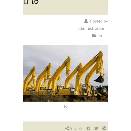
t6
Posted by
administrateur
In
t6
Share: