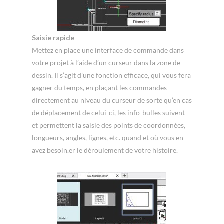
Saisie rapide
Mettez en place une interface de commande dans
votre projet à l’aide d’un curseur dans la zone de
dessin. Il s’agit d’une fonction efficace, qui vous fera
gagner du temps, en plaçant les commandes
directement au niveau du curseur de sorte qu’en cas
de déplacement de celui-ci, les info-bulles suivent
et permettent la saisie des points de coordonnées,
longueurs, angles, lignes, etc. quand et où vous en
avez besoin.er le déroulement de votre histoire.