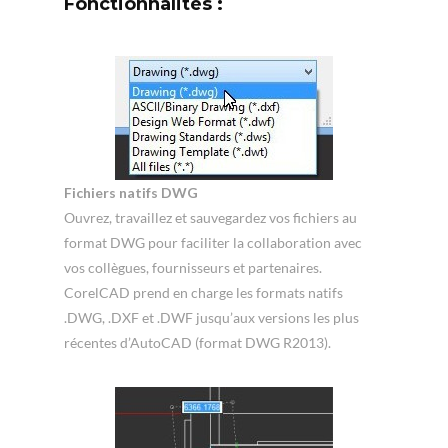
Fonctionnalités :
Fichiers natifs DWG
Ouvrez, travaillez et sauvegardez vos fichiers au
format DWG pour faciliter la collaboration avec
vos collègues, fournisseurs et partenaires.
CorelCAD prend en charge les formats natifs
.DWG, .DXF et .DWF jusqu’aux versions les plus
récentes d’AutoCAD (format DWG R2013).