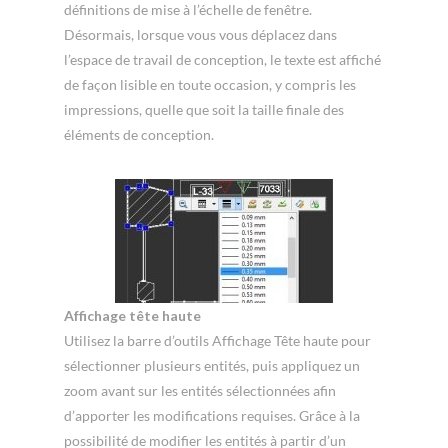
définitions de mise à l’échelle de fenêtre.
Désormais, lorsque vous vous déplacez dans
l’espace de travail de conception, le texte est affiché
de façon lisible en toute occasion, y compris les
impressions, quelle que soit la taille finale des
éléments de conception.
Affichage tête haute
Utilisez la barre d’outils Affichage Tête haute pour
sélectionner plusieurs entités, puis appliquez un
zoom avant sur les entités sélectionnées afin
d’apporter les modifications requises. Grâce à la
possibilité de modifier les entités à partir d’un