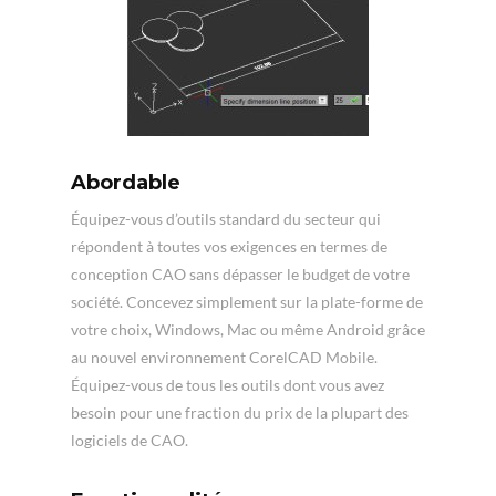
Abordable
Équipez-vous d’outils standard du secteur qui
répondent à toutes vos exigences en termes de
conception CAO sans dépasser le budget de votre
société. Concevez simplement sur la plate-forme de
votre choix, Windows, Mac ou même Android grâce
au nouvel environnement CorelCAD Mobile.
Équipez-vous de tous les outils dont vous avez
besoin pour une fraction du prix de la plupart des
logiciels de CAO.