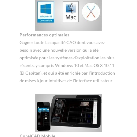
Performances optimales
Gagnez toute la capacité CAO dont vous avez
besoin avec une nouvelle version qui a été
optimisée pour les systèmes d’exploitation les plus
récents, y compris Windows 10 et Mac OS X 10.11
(El Capitan), et qui a été enrichie par l’introduction
de mises à jour intuitives de l’interface utilisateur.
CorelCAD Mobile