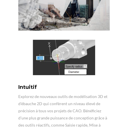
Intuitif
Explorez de nouveaux outils de modélisation 3D et
d’ébauche 2D qui confèrent un niveau élevé de
précision à tous vos projets de CAO. Bénéficiez
d’une plus grande puissance de conception grâce à
des outils réactifs, comme Saisie rapide, Mise à