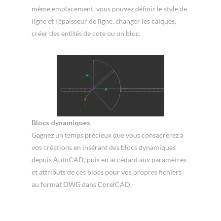
même emplacement, vous pouvez définir le style de
ligne et l’épaisseur de ligne, changer les calques,
créer des entités de cote ou un bloc.
Blocs dynamiques
Gagnez un temps précieux que vous consacrerez à
vos créations en insérant des blocs dynamiques
depuis AutoCAD, puis en accédant aux paramètres
et attributs de ces blocs pour vos propres fichiers
au format DWG dans CorelCAD.