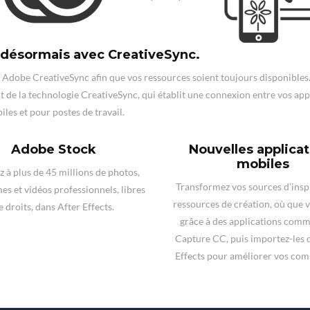
, désormais avec CreativeSync.
 Adobe CreativeSync afin que vos ressources soient toujours disponibles
 de la technologie CreativeSync, qui établit une connexion entre vos app
les et pour postes de travail.
Adobe Stock
Nouvelles applica
mobiles
 à plus de 45 millions de photos,
Transformez vos sources d’insp
es et vidéos professionnels, libres
ressources de création, où que 
e droits, dans After Effects.
grâce à des applications com
Capture CC, puis importez-les 
Effects pour améliorer vos com