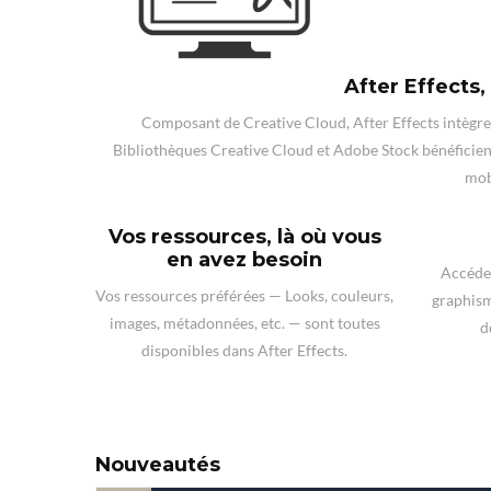
After Effects
Composant de Creative Cloud, After Effects intègre
Bibliothèques Creative Cloud et Adobe Stock bénéficient
mobi
Vos ressources, là où vous
en avez besoin
Accédez
Vos ressources préférées — Looks, couleurs,
graphism
images, métadonnées, etc. — sont toutes
d
disponibles dans After Effects.
Nouveautés