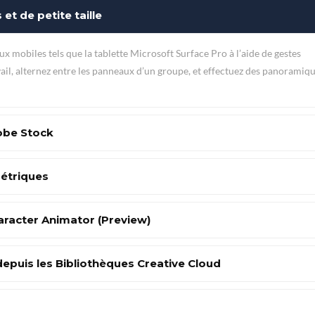
et de petite taille
x mobiles tels que la tablette Microsoft Surface Pro à l’aide de gestes
ail, alternez entre les panneaux d’un groupe, et effectuez des panoramiqu
dobe Stock
étriques
aracter Animator (Preview)
depuis les Bibliothèques Creative Cloud