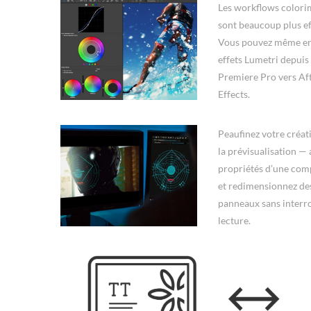
Les workflows colori
sont beaucoup plus ef
Vous pouvez même en
effets Lumetri depui
Premiere Pro vers Af
Effects.
Peaufinez votre créat
la prévisualisation — 
propriétés d’une com
et redimensionnez de
panneaux sans interr
lecture.