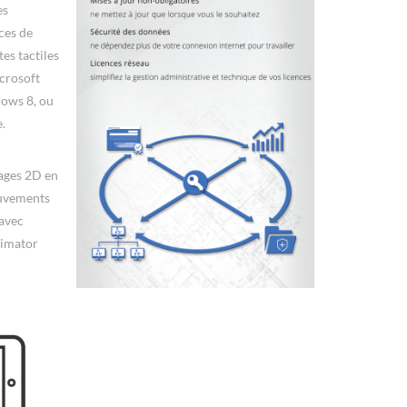
es
ces de
tes tactiles
icrosoft
ows 8, ou
.
ages 2D en
ouvements
avec
imator