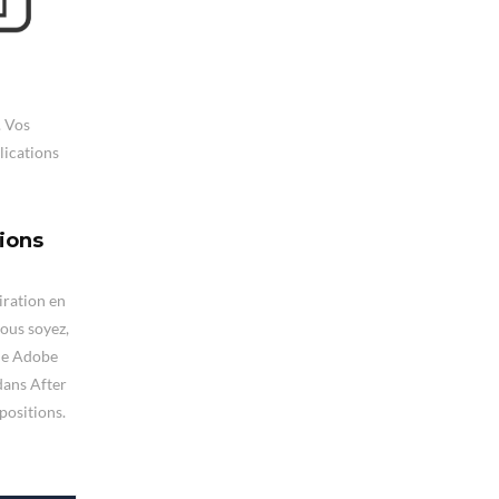
. Vos
lications
tions
iration en
vous soyez,
me Adobe
dans After
positions.