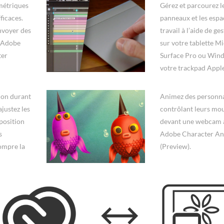
métriques
Gérez et parcourez l
ficaces.
panneaux et les espa
voyer des
travail à l’aide de ges
s Adobe
sur votre tablette M
ter
Surface Pro ou Wind
votre trackpad Apple
ion durant
Animez des personn
ajustez les
contrôlant leurs m
position
devant une webcam 
s
Adobe Character An
ompre la
(Preview).