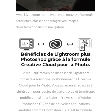
Avec Lightroom sur le web, vous pouvez désormais
retoucher, classer et partager vos images
directement dans un navigateur.
Bénéficiez de Lightroom plus
Photoshop grâce à la formule
Creative Cloud pour la Photo.
Le meilleur moyen de disposer de Lightroom
consiste à souscrire un abonnement à Creative
Cloud pour la Photo. Vous aurez en effet accès à
Lightroom pour postes de travail, web et terminaux
mobiles, ainsi qu’à la dernière version d’Adobe
Photoshop CC et à de nouvelles applications
mobiles comme Photoshop Fix. C’est la formule