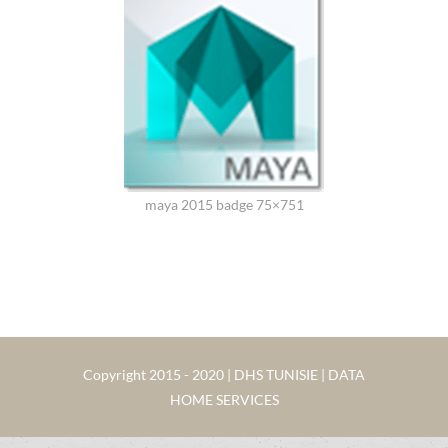
maya 2015 badge 75×751
Copyright 2015 - 2020 | DHS TUNISIE | DATA
HOME SERVICES