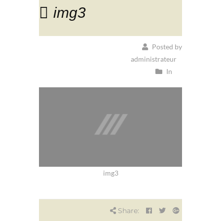
img3
Posted by
administrateur
In
img3
Share: