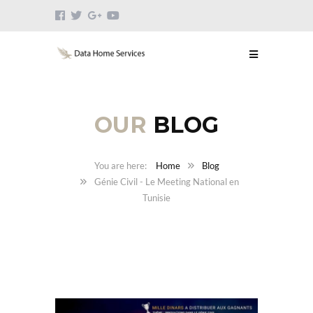
OUR
BLOG
Home
Blog
Génie Civil - Le Meeting National en
Tunisie