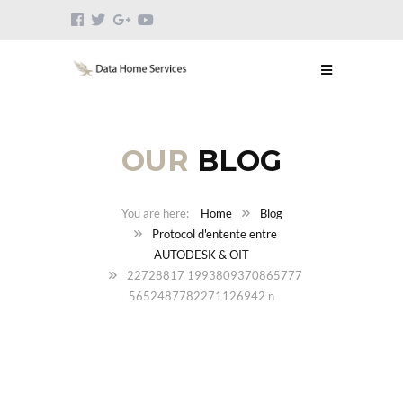
OUR
BLOG
Home
Blog
Protocol d'entente entre
AUTODESK & OIT
22728817 1993809370865777
5652487782271126942 n