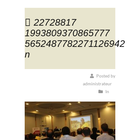
22728817
1993809370865777
5652487782271126942
n
Posted by
administrateur
In