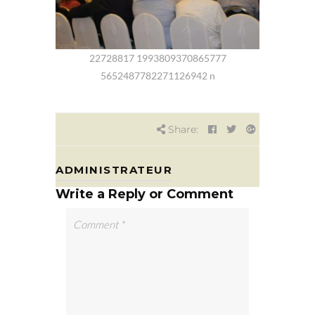
22728817 1993809370865777
5652487782271126942 n
Share:
ADMINISTRATEUR
Write a Reply or Comment