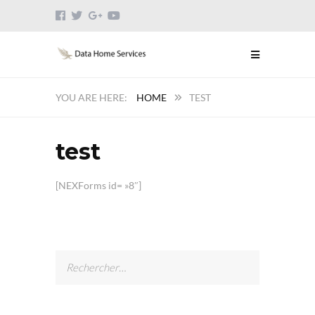
HOME
TEST
test
[NEXForms id= »8″]
Rechercher :