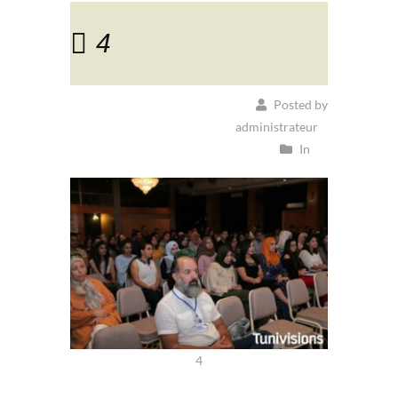
4
Posted by
administrateur
In
4